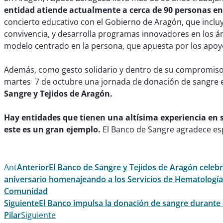
entidad atiende actualmente a cerca de 90 personas en
concierto educativo con el Gobierno de Aragón, que incluy
convivencia, y desarrolla programas innovadores en los ám
modelo centrado en la persona, que apuesta por los apoyos
Además, como gesto solidario y dentro de su compromiso
martes 7 de octubre una jornada de donación de sangre e
Sangre y Tejidos de Aragón.
Hay entidades que tienen una altísima experiencia en se
este es un gran ejemplo.
El Banco de Sangre agradece es
Ant
Anterior
El Banco de Sangre y Tejidos de Aragón cele
aniversario homenajeando a los Servicios de Hematología 
Comunidad
Siguiente
El Banco impulsa la donación de sangre durante l
Pilar
Siguiente