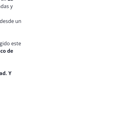
adas y
 desde un
gido este
nco de
ad. Y